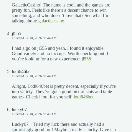
GalacticCasino! The name is cool, and the games are
pretty fun. Feels like there’s a decent chance to win
something, and who doesn’t love that? See what I’m
talking about:
galacticcasino
jl555
FEBRUARY 18, 2026 / 8:44 AM
I had a go on jl555 and yeah, I found it enjoyable.
Good variety and no hiccups. Worth checking out if
you’re looking for a new experience:
jl555
lodi646bet
FEBRUARY 18, 2026 / 8:44 AM
Alright, Lodi646bet is pretty decent, especially if you’re
into variety. They’ve got a good mix of slots and table
games. Check it out for yourself:
lodi646bet
lucky67
FEBRUARY 18, 2026 / 8:45 AM
Lucky67 – Tried my luck there and actually had a
surprisingly good run! Maybe it really is lucky. Give it a