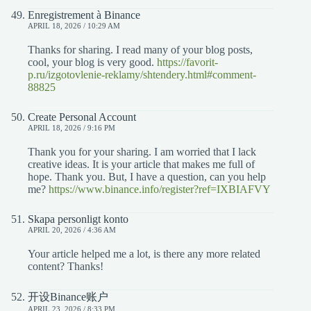
Enregistrement à Binance
APRIL 18, 2026 / 10:29 AM
Thanks for sharing. I read many of your blog posts,
cool, your blog is very good.
https://favorit-
p.ru/izgotovlenie-reklamy/shtendery.html#comment-
88825
Create Personal Account
APRIL 18, 2026 / 9:16 PM
Thank you for your sharing. I am worried that I lack
creative ideas. It is your article that makes me full of
hope. Thank you. But, I have a question, can you help
me?
https://www.binance.info/register?ref=IXBIAFVY
Skapa personligt konto
APRIL 20, 2026 / 4:36 AM
Your article helped me a lot, is there any more related
content? Thanks!
开设Binance账户
APRIL 23, 2026 / 8:33 PM