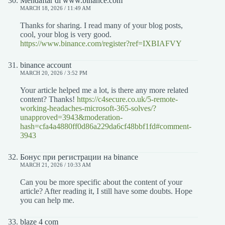
Mendaftar di www.binance.com
MARCH 18, 2026 / 11:49 AM
Thanks for sharing. I read many of your blog posts,
cool, your blog is very good.
https://www.binance.com/register?ref=IXBIAFVY
binance account
MARCH 20, 2026 / 3:52 PM
Your article helped me a lot, is there any more related
content? Thanks!
https://c4secure.co.uk/5-remote-
working-headaches-microsoft-365-solves/?
unapproved=3943&moderation-
hash=cfa4a4880ff0d86a229da6cf48bbf1fd#comment-
3943
Бонус при регистрации на binance
MARCH 21, 2026 / 10:33 AM
Can you be more specific about the content of your
article? After reading it, I still have some doubts. Hope
you can help me.
blaze 4 com