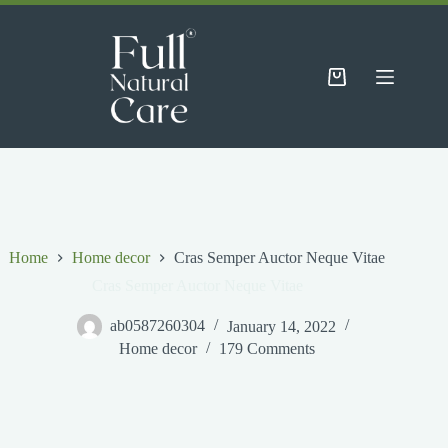
Skip
to
content
Shopping
cart
Home
Home decor
Cras Semper Auctor Neque Vitae
Cras Semper Auctor Neque Vitae
ab0587260304
January 14, 2022
Home decor
179 Comments