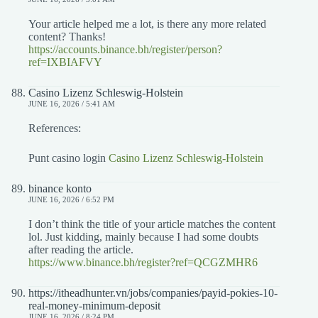
Your article helped me a lot, is there any more related
content? Thanks!
https://accounts.binance.bh/register/person?
ref=IXBIAFVY
Casino Lizenz Schleswig-Holstein
JUNE 16, 2026 / 5:41 AM
References:
Punt casino login
Casino Lizenz Schleswig-Holstein
binance konto
JUNE 16, 2026 / 6:52 PM
I don’t think the title of your article matches the content
lol. Just kidding, mainly because I had some doubts
after reading the article.
https://www.binance.bh/register?ref=QCGZMHR6
https://itheadhunter.vn/jobs/companies/payid-pokies-10-
real-money-minimum-deposit
JUNE 16, 2026 / 8:24 PM