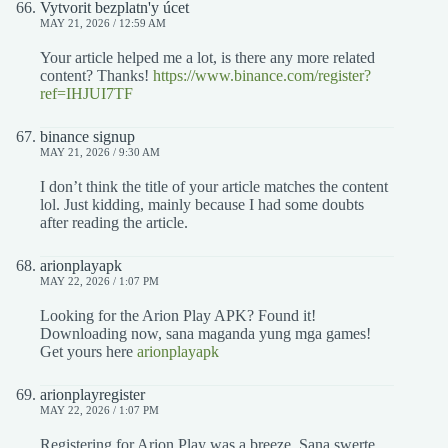
Vytvorit bezplatn'y úcet
MAY 21, 2026 / 12:59 AM
Your article helped me a lot, is there any more related
content? Thanks!
https://www.binance.com/register?
ref=IHJUI7TF
binance signup
MAY 21, 2026 / 9:30 AM
I don’t think the title of your article matches the content
lol. Just kidding, mainly because I had some doubts
after reading the article.
arionplayapk
MAY 22, 2026 / 1:07 PM
Looking for the Arion Play APK? Found it!
Downloading now, sana maganda yung mga games!
Get yours here
arionplayapk
arionplayregister
MAY 22, 2026 / 1:07 PM
Registering for Arion Play was a breeze. Sana swerte