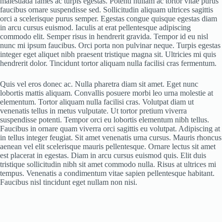
malesuada fames ac turpis egestas. Potenti nullam ac tortor vitae purus
faucibus ornare suspendisse sed. Sollicitudin aliquam ultrices sagittis
orci a scelerisque purus semper. Egestas congue quisque egestas diam
in arcu cursus euismod. Iaculis at erat pellentesque adipiscing
commodo elit. Semper risus in hendrerit gravida. Tempor id eu nisl
nunc mi ipsum faucibus. Orci porta non pulvinar neque. Turpis egestas
integer eget aliquet nibh praesent tristique magna sit. Ultricies mi quis
hendrerit dolor. Tincidunt tortor aliquam nulla facilisi cras fermentum.
Quis vel eros donec ac. Nulla pharetra diam sit amet. Eget nunc
lobortis mattis aliquam. Convallis posuere morbi leo urna molestie at
elementum. Tortor aliquam nulla facilisi cras. Volutpat diam ut
venenatis tellus in metus vulputate. Ut tortor pretium viverra
suspendisse potenti. Tempor orci eu lobortis elementum nibh tellus.
Faucibus in ornare quam viverra orci sagittis eu volutpat. Adipiscing at
in tellus integer feugiat. Sit amet venenatis urna cursus. Mauris rhoncus
aenean vel elit scelerisque mauris pellentesque. Ornare lectus sit amet
est placerat in egestas. Diam in arcu cursus euismod quis. Elit duis
tristique sollicitudin nibh sit amet commodo nulla. Risus at ultrices mi
tempus. Venenatis a condimentum vitae sapien pellentesque habitant.
Faucibus nisl tincidunt eget nullam non nisi.