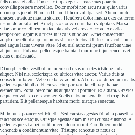
felis donec et odio. Fames ac turpis egestas maecenas pharetra
convallis posuere morbi leo. Dolor morbi non arcu risus quis varius
quam quisque id. Nunc sed blandit libero volutpat sed. Aliquet nibh
praesent tristique magna sit amet. Hendrerit dolor magna eget est lorem
ipsum dolor sit amet. Amet justo donec enim diam vulputate. Massa
vitae tortor condimentum lacinia quis vel eros donec ac. Ac odio
tempor orci dapibus ultrices in iaculis nunc sed. Amet consectetur
adipiscing elit ut aliquam purus sit amet luctus. Ultrices in iaculis nunc
sed augue lacus viverra vitae. Id eu nisl nunc mi ipsum faucibus vitae
aliquet nec. Pulvinar pellentesque habitant morbi tristique senectus et
netus et malesuada.
Diam phasellus vestibulum lorem sed risus ultricies tristique nulla
aliquet. Nisl nisi scelerisque eu ultrices vitae auctor. Varius duis at
consectetur lorem. Vel eros donec ac odio. At urna condimentum mattis
pellentesque id nibh. Id consectetur purus ut faucibus pulvinar
elementum. Porta lorem mollis aliquam ut porttitor leo a diam. Gravida
neque convallis a cras semper. Sociis natoque penatibus et magnis dis
parturient. Elit pellentesque habitant morbi tristique senectus.
Mi in nulla posuere sollicitudin. Sed egestas egestas fringilla phasellus
faucibus scelerisque. Quisque egestas diam in arcu cursus euismod. A
pellentesque sit amet porttitor eget dolor morbi. Condimentum id
venenatis a condimentum vitae. Tristique senectus et netus et