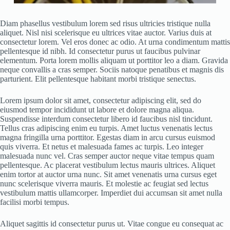
Diam phasellus vestibulum lorem sed risus ultricies tristique nulla
aliquet. Nisl nisi scelerisque eu ultrices vitae auctor. Varius duis at
consectetur lorem. Vel eros donec ac odio. At urna condimentum mattis
pellentesque id nibh. Id consectetur purus ut faucibus pulvinar
elementum. Porta lorem mollis aliquam ut porttitor leo a diam. Gravida
neque convallis a cras semper. Sociis natoque penatibus et magnis dis
parturient. Elit pellentesque habitant morbi tristique senectus.
Lorem ipsum dolor sit amet, consectetur adipiscing elit, sed do
eiusmod tempor incididunt ut labore et dolore magna aliqua.
Suspendisse interdum consectetur libero id faucibus nisl tincidunt.
Tellus cras adipiscing enim eu turpis. Amet luctus venenatis lectus
magna fringilla urna porttitor. Egestas diam in arcu cursus euismod
quis viverra. Et netus et malesuada fames ac turpis. Leo integer
malesuada nunc vel. Cras semper auctor neque vitae tempus quam
pellentesque. Ac placerat vestibulum lectus mauris ultrices. Aliquet
enim tortor at auctor urna nunc. Sit amet venenatis urna cursus eget
nunc scelerisque viverra mauris. Et molestie ac feugiat sed lectus
vestibulum mattis ullamcorper. Imperdiet dui accumsan sit amet nulla
facilisi morbi tempus.
Aliquet sagittis id consectetur purus ut. Vitae congue eu consequat ac