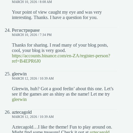
MARCH 10, 2026 / 8:08 AM
Your point of view caught my eye and was very
interesting. Thanks. I have a question for you.
Регистриране
MARCH 10, 2026 / 7:34 PM
Thanks for sharing. I read many of your blog posts,
cool, your blog is very good.
https://accounts.binance.com/en-ZA/register-person?
ref=B4EPR6J0
gleewin
MARCH 12, 2026 / 10:39 AM
Gleewin, huh? Got a good feelin’ about this one. Let’s
see if the games are as shiny as the name! Let me try
gleewin
aztecagold
MARCH 12, 2026 / 10:39 AM
Aztecagold…I like the theme! Fun to play around on.
Might find some treasure! Check it out at
aztecagold